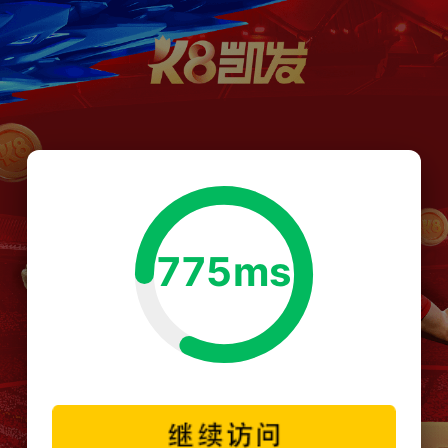
775ms