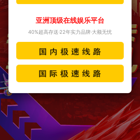
亚洲顶级在线娱乐平台
40%超高存送·22年实力品牌·大额无忧